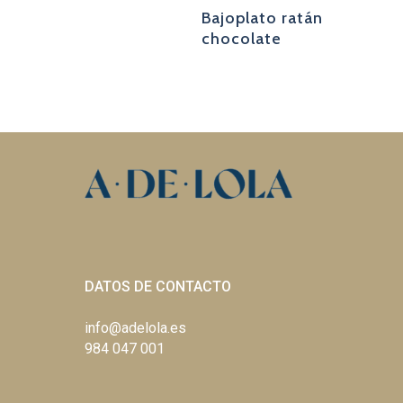
jas
Bajoplato ratán
chocolate
DATOS DE CONTACTO
info@adelola.es
984 047 001