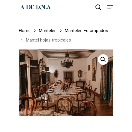
Skip
Menu
to
search
main
Close
content
Menu
Home
Manteles
Manteles Estampados
Mantel hojas tropicales